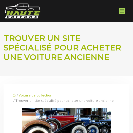
TROUVER UN SITE
SPÉCIALISÉ POUR ACHETER
UNE VOITURE ANCIENNE
/
Voiture de collection
/ Trouver un site spécialisé pour acheter une voiture ancienne