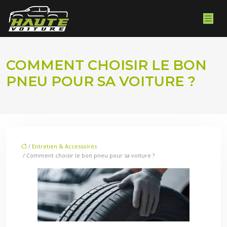
COMMENT CHOISIR LE BON
PNEU POUR SA VOITURE ?
/
Entretien & Accessoires
/ Comment choisir le bon pneu pour sa voiture ?